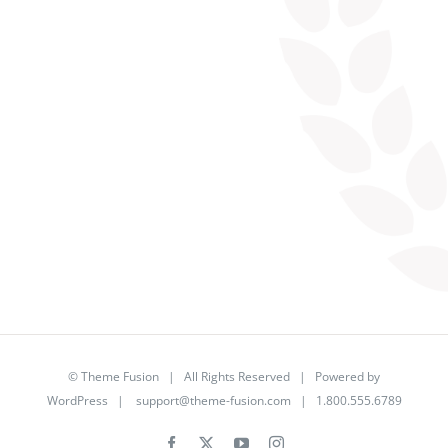
©
Theme Fusion
| All Rights Reserved | Powered by
WordPress
|
support@theme-fusion.com
| 1.800.555.6789
Facebook
X
YouTube
Instagram