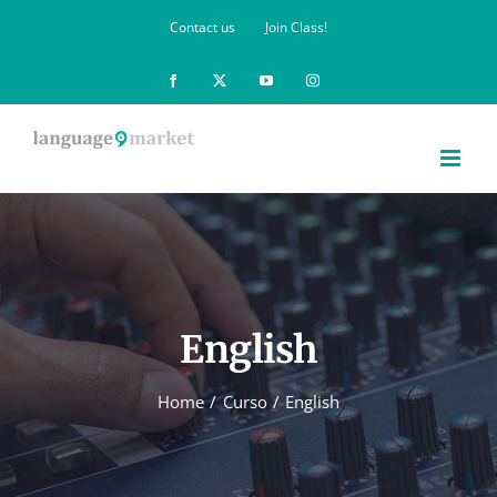
Skip
Contact us
Join Class!
to
content
Facebook
X
YouTube
Instagram
English
Home
Curso
English